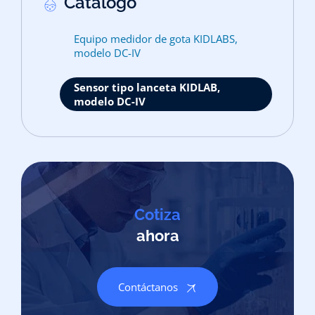
Catálogo
Equipo medidor de gota KIDLABS,
modelo DC-IV
Sensor tipo lanceta KIDLAB,
modelo DC-IV
Cotiza
ahora
Contáctanos