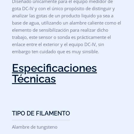
Diseñado únicamente para el equipo medidor de
gota DC-IV y con el único propósito
de distinguir y
analizar las gotas de un producto liquido ya sea a
base de agua, utilizando un alambre
caliente
como
el
elemento
de
sensibilización
para
realizar
dicho
trabajo,
este sensor
o
sonda
es
prácticamente
el
enlace
entre
el
exterior
y
el
equipo
DC-IV,
sin
embargo
ten cuidado
que
es muy
sinsible
.
Especificaciones
Técnicas
TIPO DE FILAMENTO
Alambre de tungsteno